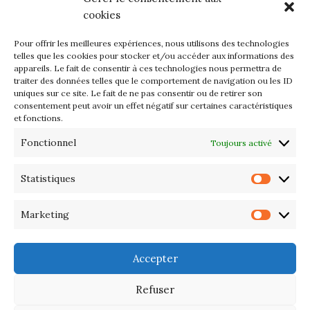
mercredi 12 et jeudi 13 août
cookies
2026
Pour offrir les meilleures expériences, nous utilisons des technologies
Les petits formats du Port
telles que les cookies pour stocker et/ou accéder aux informations des
appareils. Le fait de consentir à ces technologies nous permettra de
d’Orange : Mercredi 22 juillet de
traiter des données telles que le comportement de navigation ou les ID
10h à 20h
uniques sur ce site. Le fait de ne pas consentir ou de retirer son
consentement peut avoir un effet négatif sur certaines caractéristiques
et fonctions.
L’APIQ fête ses 10 ans
Fonctionnel
Toujours activé
Exposition du 20 Avril au 3 Mai
2026 – Maison du Phare de
Statistiques
Statis
PORT-HALIGUEN – QUIBERON
Marketing
Marke
Portes ouvertes des ateliers
d’artistes – 13 et 14 Septembre
Accepter
2025
Refuser