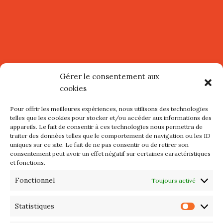
ACTUALITÉ
Gérer le consentement aux
cookies
Village d’Artistes à Port Maria –
Pour offrir les meilleures expériences, nous utilisons des technologies
mercredi 12 et jeudi 13 août
telles que les cookies pour stocker et/ou accéder aux informations des
appareils. Le fait de consentir à ces technologies nous permettra de
2026
traiter des données telles que le comportement de navigation ou les ID
uniques sur ce site. Le fait de ne pas consentir ou de retirer son
Les petits formats du Port
consentement peut avoir un effet négatif sur certaines caractéristiques
et fonctions.
d’Orange : Mercredi 22 juillet de
10h à 20h
Fonctionnel
Toujours activé
L’APIQ fête ses 10 ans
Statistiques
Statis