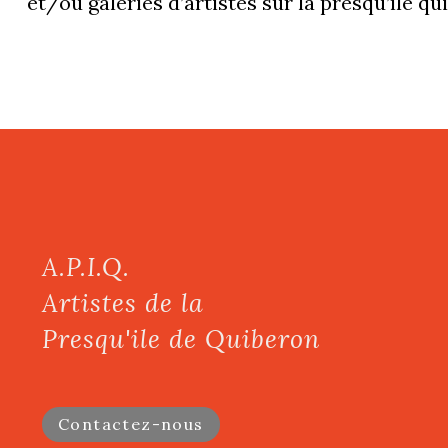
et/ou galeries d’artistes sur la presqu’île qu
A.P.I.Q.
Artistes de la
Presqu'ile de Quiberon
Contactez-nous