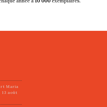
é chaque année à
10 000
exemplaires.
ort Maria
i 13 août