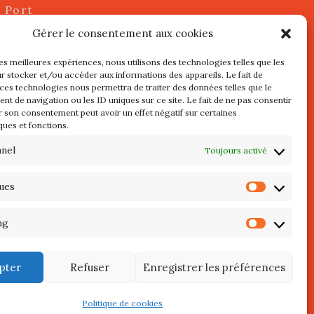
u Port
2 juillet
Gérer le consentement aux cookies
les meilleures expériences, nous utilisons des technologies telles que les
r stocker et/ou accéder aux informations des appareils. Le fait de
s
 ces technologies nous permettra de traiter des données telles que le
t de navigation ou les ID uniques sur ce site. Le fait de ne pas consentir
r son consentement peut avoir un effet négatif sur certaines
l au 3 Mai
ques et fonctions.
re de
QUIBERON
nnel
Toujours activé
teliers
ques
Statist
 Septembre
ng
Market
pter
Refuser
Enregistrer les préférences
Politique de cookies