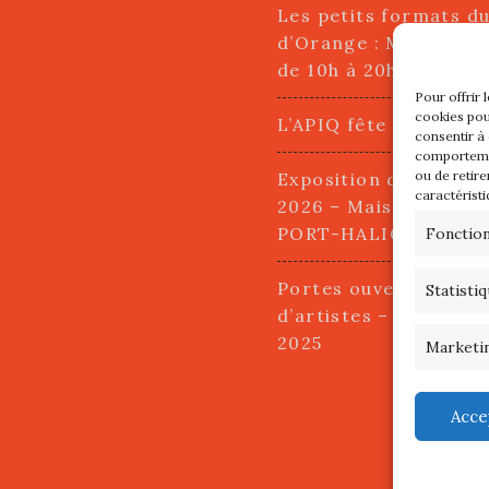
Les petits formats d
d’Orange : Mercredi 2
de 10h à 20h
Pour offrir 
cookies pou
L’APIQ fête ses 10 an
consentir à
comportemen
ou de retire
Exposition du 20 Avri
caractéristi
2026 – Maison du Pha
PORT-HALIGUEN – 
Fonctio
Portes ouvertes des a
Statisti
d’artistes – 13 et 14
2025
Marketi
Acce