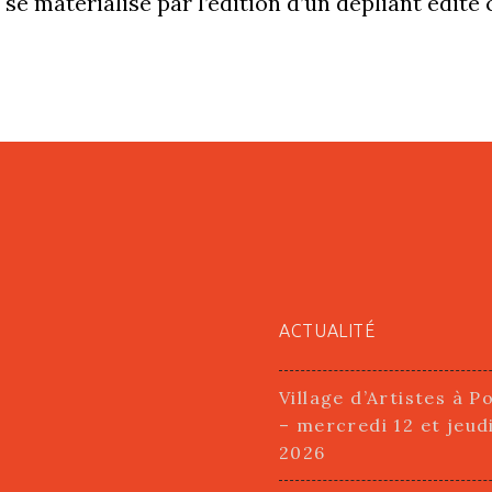
i se matérialise par l’édition d’un dépliant édit
ACTUALITÉ
Village d’Artistes à P
– mercredi 12 et jeud
2026