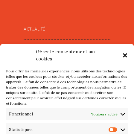
ACTUALITÉ
Village d’Artistes à Port Maria –
Gérer le consentement aux
mercredi 12 et jeudi 13 août
cookies
2026
Pour offrir les meilleures expériences, nous utilisons des technologies
Les petits formats du Port
telles que les cookies pour stocker et/ou accéder aux informations des
appareils. Le fait de consentir à ces technologies nous permettra de
d’Orange : Mercredi 22 juillet de
traiter des données telles que le comportement de navigation ou les ID
10h à 20h
uniques sur ce site. Le fait de ne pas consentir ou de retirer son
consentement peut avoir un effet négatif sur certaines caractéristiques
et fonctions.
L’APIQ fête ses 10 ans
Fonctionnel
Toujours activé
Exposition du 20 Avril au 3 Mai
2026 – Maison du Phare de
Statistiques
Statis