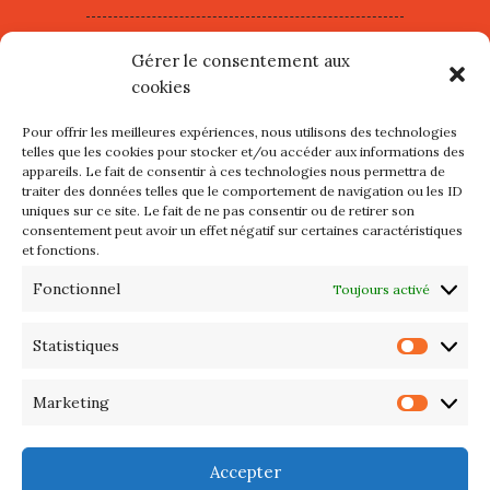
Village d’Artistes à Port Maria –
Gérer le consentement aux
mercredi 12 et jeudi 13 août
cookies
2026
Pour offrir les meilleures expériences, nous utilisons des technologies
Les petits formats du Port
telles que les cookies pour stocker et/ou accéder aux informations des
appareils. Le fait de consentir à ces technologies nous permettra de
d’Orange : Mercredi 22 juillet de
traiter des données telles que le comportement de navigation ou les ID
10h à 20h
uniques sur ce site. Le fait de ne pas consentir ou de retirer son
consentement peut avoir un effet négatif sur certaines caractéristiques
et fonctions.
L’APIQ fête ses 10 ans
Fonctionnel
Toujours activé
Exposition du 20 Avril au 3 Mai
2026 – Maison du Phare de
Statistiques
Statis
PORT-HALIGUEN – QUIBERON
Marketing
Marke
Portes ouvertes des ateliers
d’artistes – 13 et 14 Septembre
Accepter
2025