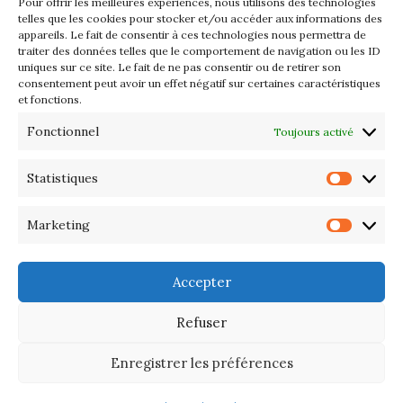
Pour offrir les meilleures expériences, nous utilisons des technologies
Les petits formats du Port
telles que les cookies pour stocker et/ou accéder aux informations des
appareils. Le fait de consentir à ces technologies nous permettra de
d’Orange : Mercredi 22 juillet de
traiter des données telles que le comportement de navigation ou les ID
10h à 20h
uniques sur ce site. Le fait de ne pas consentir ou de retirer son
consentement peut avoir un effet négatif sur certaines caractéristiques
et fonctions.
L’APIQ fête ses 10 ans
Fonctionnel
Toujours activé
Exposition du 20 Avril au 3 Mai
2026 – Maison du Phare de
Statistiques
Statis
PORT-HALIGUEN – QUIBERON
Marketing
Marke
Portes ouvertes des ateliers
d’artistes – 13 et 14 Septembre
Accepter
2025
Refuser
Enregistrer les préférences