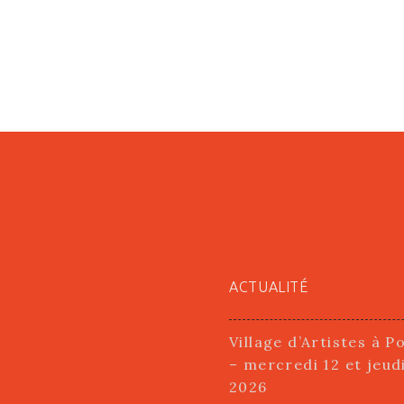
ACTUALITÉ
Village d’Artistes à P
– mercredi 12 et jeud
2026