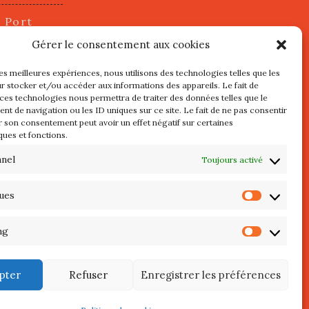
u Port
2 juillet
Gérer le consentement aux cookies
les meilleures expériences, nous utilisons des technologies telles que les
r stocker et/ou accéder aux informations des appareils. Le fait de
s
 ces technologies nous permettra de traiter des données telles que le
t de navigation ou les ID uniques sur ce site. Le fait de ne pas consentir
r son consentement peut avoir un effet négatif sur certaines
l au 3 Mai
ques et fonctions.
re de
QUIBERON
nnel
Toujours activé
teliers
ques
Statist
 Septembre
ng
Market
pter
Refuser
Enregistrer les préférences