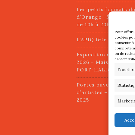
Les petits formats d
d’Orange : Mercredi 2
de 10h à 20h
Pour offrir 
cookies pou
L’APIQ fête ses 10 an
consentir à
comportemen
ou de retire
Exposition du 20 Avri
caractéristi
2026 – Maison du Pha
PORT-HALIGUEN – 
Fonctio
Portes ouvertes des a
Statisti
d’artistes – 13 et 14
2025
Marketi
Acce