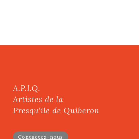
A.P.I.Q.
Artistes de la
Presqu'ile de Quiberon
Contactez-nous