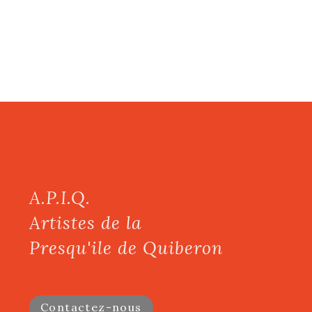
A.P.I.Q.
Artistes de la
Presqu'ile de Quiberon
Contactez-nous