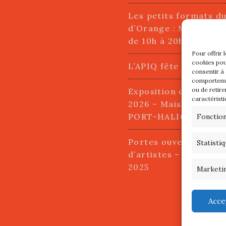
Les petits formats d
d’Orange : Mercredi 2
de 10h à 20h
Pour offrir 
cookies pou
L’APIQ fête ses 10 an
consentir à
comportemen
ou de retire
Exposition du 20 Avri
caractéristi
2026 – Maison du Pha
PORT-HALIGUEN – 
Fonctio
Portes ouvertes des a
Statisti
d’artistes – 13 et 14
2025
Marketi
Acce