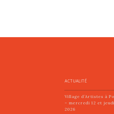
ACTUALITÉ
Village d’Artistes à P
– mercredi 12 et jeud
2026