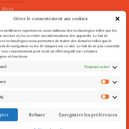
u Port
2 juillet
Gérer le consentement aux cookies
les meilleures expériences, nous utilisons des technologies telles que les
r stocker et/ou accéder aux informations des appareils. Le fait de
s
 ces technologies nous permettra de traiter des données telles que le
t de navigation ou les ID uniques sur ce site. Le fait de ne pas consentir
r son consentement peut avoir un effet négatif sur certaines
l au 3 Mai
ques et fonctions.
re de
QUIBERON
nnel
Toujours activé
teliers
ques
Statist
 Septembre
ng
Market
pter
Refuser
Enregistrer les préférences