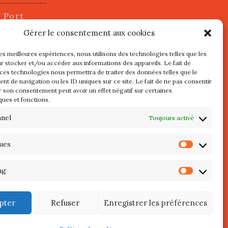
u Port
2 juillet
Gérer le consentement aux cookies
les meilleures expériences, nous utilisons des technologies telles que les
r stocker et/ou accéder aux informations des appareils. Le fait de
s
 ces technologies nous permettra de traiter des données telles que le
t de navigation ou les ID uniques sur ce site. Le fait de ne pas consentir
r son consentement peut avoir un effet négatif sur certaines
l au 3 Mai
ques et fonctions.
re de
QUIBERON
nnel
Toujours activé
teliers
ques
Statist
 Septembre
ng
Market
pter
Refuser
Enregistrer les préférences