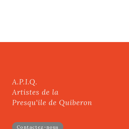
A.P.I.Q.
Artistes de la
Presqu'ile de Quiberon
Contactez-nous