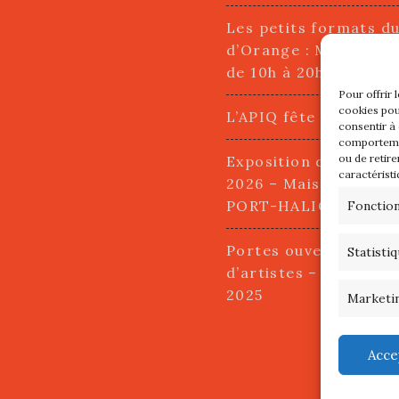
Les petits formats d
d’Orange : Mercredi 2
de 10h à 20h
Pour offrir 
cookies pou
L’APIQ fête ses 10 an
consentir à
comportemen
ou de retire
Exposition du 20 Avri
caractéristi
2026 – Maison du Pha
PORT-HALIGUEN – 
Fonctio
Portes ouvertes des a
Statisti
d’artistes – 13 et 14
2025
Marketi
Acce