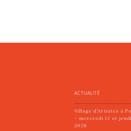
ACTUALITÉ
Village d’Artistes à P
– mercredi 12 et jeud
2026