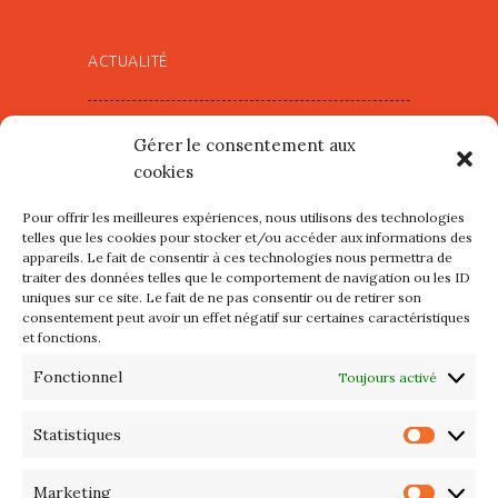
ACTUALITÉ
Village d’Artistes à Port Maria –
Gérer le consentement aux
mercredi 12 et jeudi 13 août
cookies
2026
Pour offrir les meilleures expériences, nous utilisons des technologies
Les petits formats du Port
telles que les cookies pour stocker et/ou accéder aux informations des
appareils. Le fait de consentir à ces technologies nous permettra de
d’Orange : Mercredi 22 juillet de
traiter des données telles que le comportement de navigation ou les ID
10h à 20h
uniques sur ce site. Le fait de ne pas consentir ou de retirer son
consentement peut avoir un effet négatif sur certaines caractéristiques
et fonctions.
L’APIQ fête ses 10 ans
Fonctionnel
Toujours activé
Exposition du 20 Avril au 3 Mai
2026 – Maison du Phare de
Statistiques
Statis
PORT-HALIGUEN – QUIBERON
Marketing