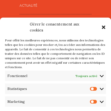
ACTUALITÉ
Village d’Artistes à Port Maria –
Gérer le consentement aux
mercredi 12 et jeudi 13 août
cookies
2026
Pour offrir les meilleures expériences, nous utilisons des technologies
Les petits formats du Port
telles que les cookies pour stocker et/ou accéder aux informations des
appareils. Le fait de consentir à ces technologies nous permettra de
d’Orange : Mercredi 22 juillet de
traiter des données telles que le comportement de navigation ou les ID
10h à 20h
uniques sur ce site. Le fait de ne pas consentir ou de retirer son
consentement peut avoir un effet négatif sur certaines caractéristiques
et fonctions.
L’APIQ fête ses 10 ans
Fonctionnel
Toujours activé
Exposition du 20 Avril au 3 Mai
2026 – Maison du Phare de
Statistiques
Statis
PORT-HALIGUEN – QUIBERON
Marketing
Marke
Portes ouvertes des ateliers