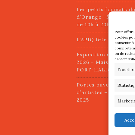
Les petits formats d
d’Orange : Mercredi 2
de 10h à 20h
Pour offrir 
cookies pou
L’APIQ fête ses 10 an
consentir à
comportemen
ou de retire
Exposition du 20 Avri
caractéristi
2026 – Maison du Pha
PORT-HALIGUEN – 
Fonctio
Portes ouvertes des a
Statisti
d’artistes – 13 et 14
2025
Marketi
Acce