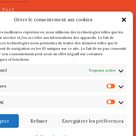
u Port
2 juillet
Gérer le consentement aux cookies
les meilleures expériences, nous utilisons des technologies telles que les
r stocker et/ou accéder aux informations des appareils. Le fait de
s
 ces technologies nous permettra de traiter des données telles que le
t de navigation ou les ID uniques sur ce site. Le fait de ne pas consentir
r son consentement peut avoir un effet négatif sur certaines
l au 3 Mai
ques et fonctions.
re de
QUIBERON
nnel
Toujours activé
teliers
ques
Statist
 Septembre
ng
Market
pter
Refuser
Enregistrer les préférences