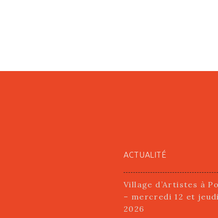
ACTUALITÉ
Village d’Artistes à P
– mercredi 12 et jeud
2026