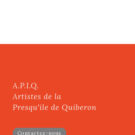
A.P.I.Q.
Artistes de la
Presqu'ile de Quiberon
Contactez-nous