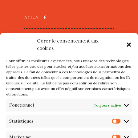
ACTUALITÉ
Village d’Artistes à Port Maria –
Gérer le consentement aux
mercredi 12 et jeudi 13 août
cookies
2026
Pour offrir les meilleures expériences, nous utilisons des technologies
Les petits formats du Port
telles que les cookies pour stocker et/ou accéder aux informations des
appareils. Le fait de consentir à ces technologies nous permettra de
d’Orange : Mercredi 22 juillet de
traiter des données telles que le comportement de navigation ou les ID
10h à 20h
uniques sur ce site. Le fait de ne pas consentir ou de retirer son
consentement peut avoir un effet négatif sur certaines caractéristiques
et fonctions.
L’APIQ fête ses 10 ans
Fonctionnel
Toujours activé
Exposition du 20 Avril au 3 Mai
2026 – Maison du Phare de
Statistiques
Statis
PORT-HALIGUEN – QUIBERON
Marketing