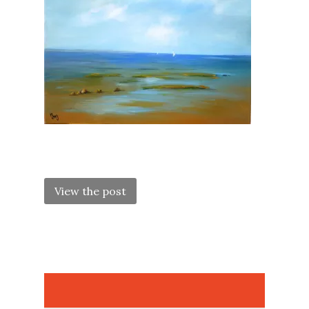
POST
NAVIGATION
View the post