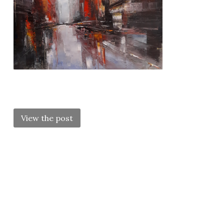
POST
NAVIGATION
View the post