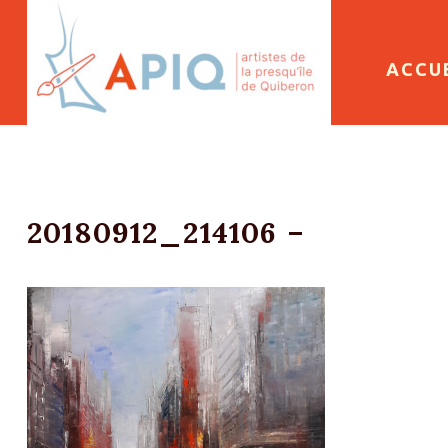
SKIP 
ACCU
20180912_214106 –