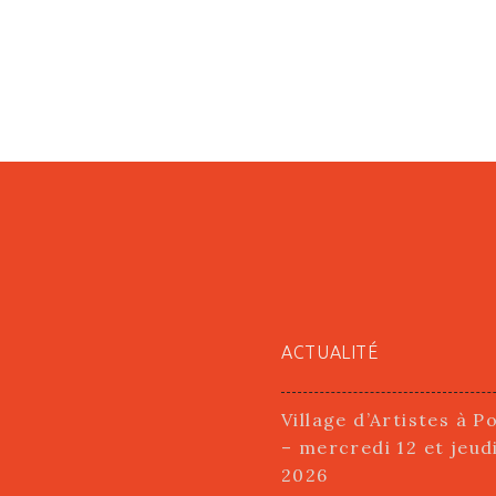
ACTUALITÉ
Village d’Artistes à P
– mercredi 12 et jeud
2026