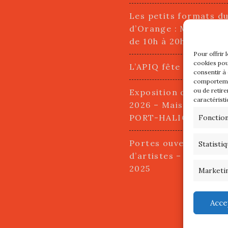
Les petits formats d
d’Orange : Mercredi 2
de 10h à 20h
Pour offrir 
cookies pou
L’APIQ fête ses 10 an
consentir à
comportemen
ou de retire
Exposition du 20 Avri
caractéristi
2026 – Maison du Pha
PORT-HALIGUEN – 
Fonctio
Portes ouvertes des a
Statisti
d’artistes – 13 et 14
2025
Marketi
Acce