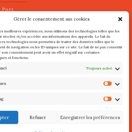
u Port
2 juillet
Gérer le consentement aux cookies
les meilleures expériences, nous utilisons des technologies telles que les
r stocker et/ou accéder aux informations des appareils. Le fait de
s
 ces technologies nous permettra de traiter des données telles que le
t de navigation ou les ID uniques sur ce site. Le fait de ne pas consentir
r son consentement peut avoir un effet négatif sur certaines
l au 3 Mai
ques et fonctions.
re de
QUIBERON
nnel
Toujours activé
teliers
ques
Statist
 Septembre
ng
Market
pter
Refuser
Enregistrer les préférences