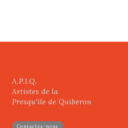
A.P.I.Q.
Artistes de la
Presqu'ile de Quiberon
Contactez-nous