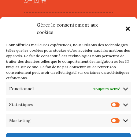
ACTUALITÉ
Village d’Artistes à Port Maria –
Gérer le consentement aux
mercredi 12 et jeudi 13 août
cookies
2026
Pour offrir les meilleures expériences, nous utilisons des technologies
Les petits formats du Port
telles que les cookies pour stocker et/ou accéder aux informations des
appareils. Le fait de consentir à ces technologies nous permettra de
d’Orange : Mercredi 22 juillet de
traiter des données telles que le comportement de navigation ou les ID
10h à 20h
uniques sur ce site. Le fait de ne pas consentir ou de retirer son
consentement peut avoir un effet négatif sur certaines caractéristiques
et fonctions.
L’APIQ fête ses 10 ans
Fonctionnel
Toujours activé
Exposition du 20 Avril au 3 Mai
2026 – Maison du Phare de
Statistiques
Statis
PORT-HALIGUEN – QUIBERON
Marketing
Marke
Portes ouvertes des ateliers
d’artistes – 13 et 14 Septembre