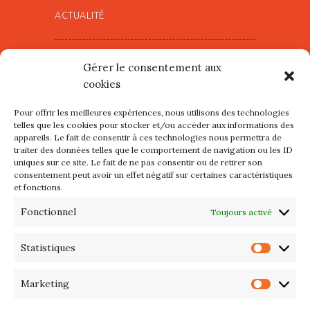
ACTUALITÉ
Village d’Artistes à Port Maria –
Gérer le consentement aux
mercredi 12 et jeudi 13 août
cookies
2026
Pour offrir les meilleures expériences, nous utilisons des technologies
Les petits formats du Port
telles que les cookies pour stocker et/ou accéder aux informations des
appareils. Le fait de consentir à ces technologies nous permettra de
d’Orange : Mercredi 22 juillet de
traiter des données telles que le comportement de navigation ou les ID
10h à 20h
uniques sur ce site. Le fait de ne pas consentir ou de retirer son
consentement peut avoir un effet négatif sur certaines caractéristiques
et fonctions.
L’APIQ fête ses 10 ans
Fonctionnel
Toujours activé
Exposition du 20 Avril au 3 Mai
2026 – Maison du Phare de
Statistiques
Statis
PORT-HALIGUEN – QUIBERON
Marketing
Marke
Portes ouvertes des ateliers