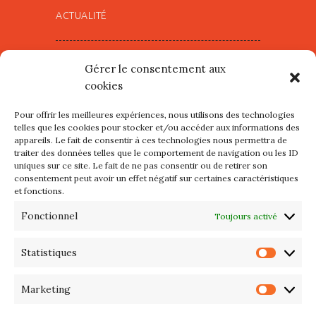
ACTUALITÉ
Village d’Artistes à Port Maria –
Gérer le consentement aux
mercredi 12 et jeudi 13 août
cookies
2026
Pour offrir les meilleures expériences, nous utilisons des technologies
Les petits formats du Port
telles que les cookies pour stocker et/ou accéder aux informations des
appareils. Le fait de consentir à ces technologies nous permettra de
d’Orange : Mercredi 22 juillet de
traiter des données telles que le comportement de navigation ou les ID
10h à 20h
uniques sur ce site. Le fait de ne pas consentir ou de retirer son
consentement peut avoir un effet négatif sur certaines caractéristiques
et fonctions.
L’APIQ fête ses 10 ans
Fonctionnel
Toujours activé
Exposition du 20 Avril au 3 Mai
2026 – Maison du Phare de
Statistiques
Statis
PORT-HALIGUEN – QUIBERON
Marketing
Marke
Portes ouvertes des ateliers