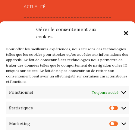
ACTUALITÉ
Village d’Artistes à Port Maria –
Gérer le consentement aux
mercredi 12 et jeudi 13 août
cookies
2026
Pour offrir les meilleures expériences, nous utilisons des technologies
Les petits formats du Port
telles que les cookies pour stocker et/ou accéder aux informations des
appareils. Le fait de consentir à ces technologies nous permettra de
d’Orange : Mercredi 22 juillet de
traiter des données telles que le comportement de navigation ou les ID
10h à 20h
uniques sur ce site. Le fait de ne pas consentir ou de retirer son
consentement peut avoir un effet négatif sur certaines caractéristiques
et fonctions.
L’APIQ fête ses 10 ans
Fonctionnel
Toujours activé
Exposition du 20 Avril au 3 Mai
2026 – Maison du Phare de
Statistiques
Statis
PORT-HALIGUEN – QUIBERON
Marketing
Marke
Portes ouvertes des ateliers