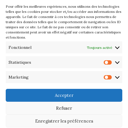
Pour offrir les meilleures expériences, nous utilisons des technologies
Les petits formats du Port
telles que les cookies pour stocker et/ou accéder aux informations des
appareils. Le fait de consentir à ces technologies nous permettra de
d’Orange : Mercredi 22 juillet de
traiter des données telles que le comportement de navigation ou les ID
10h à 20h
uniques sur ce site. Le fait de ne pas consentir ou de retirer son
consentement peut avoir un effet négatif sur certaines caractéristiques
et fonctions.
L’APIQ fête ses 10 ans
Fonctionnel
Toujours activé
Exposition du 20 Avril au 3 Mai
2026 – Maison du Phare de
Statistiques
Statis
PORT-HALIGUEN – QUIBERON
Marketing
Marke
Portes ouvertes des ateliers
d’artistes – 13 et 14 Septembre
Accepter
2025
Refuser
Enregistrer les préférences