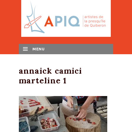
MENU
SKIP TO CONTENT
annaick camici
marteline 1