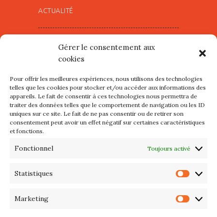
ACTUALITÉ
Village d’Artistes à Port Maria –
Gérer le consentement aux
mercredi 12 et jeudi 13 août
cookies
2026
Pour offrir les meilleures expériences, nous utilisons des technologies
Les petits formats du Port
telles que les cookies pour stocker et/ou accéder aux informations des
appareils. Le fait de consentir à ces technologies nous permettra de
d’Orange : Mercredi 22 juillet de
traiter des données telles que le comportement de navigation ou les ID
10h à 20h
uniques sur ce site. Le fait de ne pas consentir ou de retirer son
consentement peut avoir un effet négatif sur certaines caractéristiques
et fonctions.
L’APIQ fête ses 10 ans
Fonctionnel
Toujours activé
Exposition du 20 Avril au 3 Mai
2026 – Maison du Phare de
Statistiques
Statis
PORT-HALIGUEN – QUIBERON
Marketing
Marke
Portes ouvertes des ateliers