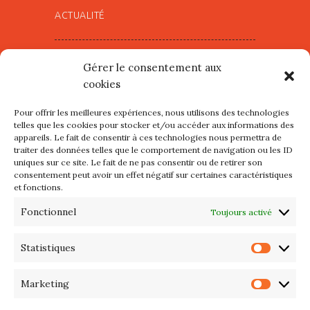
ACTUALITÉ
Village d’Artistes à Port Maria –
Gérer le consentement aux
mercredi 12 et jeudi 13 août
cookies
2026
Pour offrir les meilleures expériences, nous utilisons des technologies
Les petits formats du Port
telles que les cookies pour stocker et/ou accéder aux informations des
appareils. Le fait de consentir à ces technologies nous permettra de
d’Orange : Mercredi 22 juillet de
traiter des données telles que le comportement de navigation ou les ID
10h à 20h
uniques sur ce site. Le fait de ne pas consentir ou de retirer son
consentement peut avoir un effet négatif sur certaines caractéristiques
et fonctions.
L’APIQ fête ses 10 ans
Fonctionnel
Toujours activé
Exposition du 20 Avril au 3 Mai
2026 – Maison du Phare de
Statistiques
Statis
PORT-HALIGUEN – QUIBERON
Marketing
Marke
Portes ouvertes des ateliers