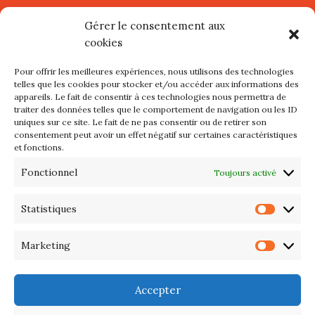
Village d’Artistes à Port Maria –
Gérer le consentement aux
mercredi 12 et jeudi 13 août
cookies
2026
Pour offrir les meilleures expériences, nous utilisons des technologies
Les petits formats du Port
telles que les cookies pour stocker et/ou accéder aux informations des
appareils. Le fait de consentir à ces technologies nous permettra de
d’Orange : Mercredi 22 juillet de
traiter des données telles que le comportement de navigation ou les ID
10h à 20h
uniques sur ce site. Le fait de ne pas consentir ou de retirer son
consentement peut avoir un effet négatif sur certaines caractéristiques
et fonctions.
L’APIQ fête ses 10 ans
Fonctionnel
Toujours activé
Exposition du 20 Avril au 3 Mai
2026 – Maison du Phare de
Statistiques
Statis
PORT-HALIGUEN – QUIBERON
Marketing
Marke
Portes ouvertes des ateliers
d’artistes – 13 et 14 Septembre
Accepter
2025