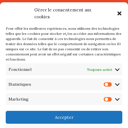
Village d’Artistes à Port Maria –
Gérer le consentement aux
mercredi 12 et jeudi 13 août
cookies
2026
Pour offrir les meilleures expériences, nous utilisons des technologies
Les petits formats du Port
telles que les cookies pour stocker et/ou accéder aux informations des
appareils. Le fait de consentir à ces technologies nous permettra de
d’Orange : Mercredi 22 juillet de
traiter des données telles que le comportement de navigation ou les ID
10h à 20h
uniques sur ce site. Le fait de ne pas consentir ou de retirer son
consentement peut avoir un effet négatif sur certaines caractéristiques
et fonctions.
L’APIQ fête ses 10 ans
Fonctionnel
Toujours activé
Exposition du 20 Avril au 3 Mai
2026 – Maison du Phare de
Statistiques
Statis
PORT-HALIGUEN – QUIBERON
Marketing
Marke
Portes ouvertes des ateliers
d’artistes – 13 et 14 Septembre
Accepter
2025