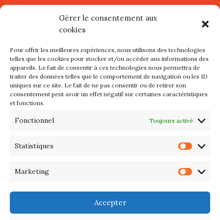
Village d’Artistes à Port Maria –
Gérer le consentement aux
mercredi 12 et jeudi 13 août
cookies
2026
Pour offrir les meilleures expériences, nous utilisons des technologies
Les petits formats du Port
telles que les cookies pour stocker et/ou accéder aux informations des
appareils. Le fait de consentir à ces technologies nous permettra de
d’Orange : Mercredi 22 juillet de
traiter des données telles que le comportement de navigation ou les ID
10h à 20h
uniques sur ce site. Le fait de ne pas consentir ou de retirer son
consentement peut avoir un effet négatif sur certaines caractéristiques
et fonctions.
L’APIQ fête ses 10 ans
Fonctionnel
Toujours activé
Exposition du 20 Avril au 3 Mai
2026 – Maison du Phare de
Statistiques
Statis
PORT-HALIGUEN – QUIBERON
Marketing
Marke
Portes ouvertes des ateliers
d’artistes – 13 et 14 Septembre
Accepter
2025