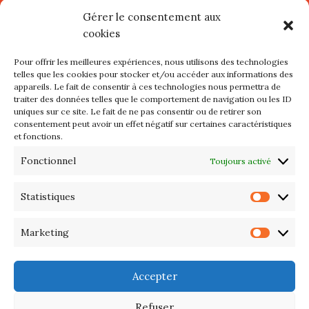
Village d’Artistes à Port Maria –
Gérer le consentement aux
mercredi 12 et jeudi 13 août
cookies
2026
Pour offrir les meilleures expériences, nous utilisons des technologies
Les petits formats du Port
telles que les cookies pour stocker et/ou accéder aux informations des
appareils. Le fait de consentir à ces technologies nous permettra de
d’Orange : Mercredi 22 juillet de
traiter des données telles que le comportement de navigation ou les ID
10h à 20h
uniques sur ce site. Le fait de ne pas consentir ou de retirer son
consentement peut avoir un effet négatif sur certaines caractéristiques
et fonctions.
L’APIQ fête ses 10 ans
Fonctionnel
Toujours activé
Exposition du 20 Avril au 3 Mai
2026 – Maison du Phare de
Statistiques
Statis
PORT-HALIGUEN – QUIBERON
Marketing
Marke
Portes ouvertes des ateliers
d’artistes – 13 et 14 Septembre
Accepter
2025
Refuser