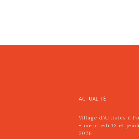
ACTUALITÉ
Village d’Artistes à P
– mercredi 12 et jeud
2026