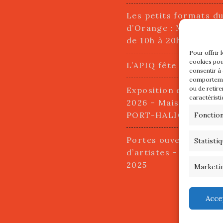
Les petits formats d
d’Orange : Mercredi 2
de 10h à 20h
Pour offrir 
cookies pou
L’APIQ fête ses 10 an
consentir à
comportemen
ou de retire
Exposition du 20 Avri
caractéristi
2026 – Maison du Pha
PORT-HALIGUEN – 
Fonctio
Portes ouvertes des a
Statisti
d’artistes – 13 et 14
2025
Marketi
Acce