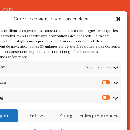
u Port
2 juillet
Gérer le consentement aux cookies
les meilleures expériences, nous utilisons des technologies telles que les
r stocker et/ou accéder aux informations des appareils. Le fait de
s
 ces technologies nous permettra de traiter des données telles que le
t de navigation ou les ID uniques sur ce site. Le fait de ne pas consentir
r son consentement peut avoir un effet négatif sur certaines
l au 3 Mai
ques et fonctions.
re de
QUIBERON
nnel
Toujours activé
teliers
ques
Statist
 Septembre
ng
Market
pter
Refuser
Enregistrer les préférences