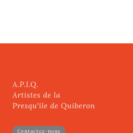
A.P.I.Q.
Artistes de la
Presqu'ile de Quiberon
Contactez-nous