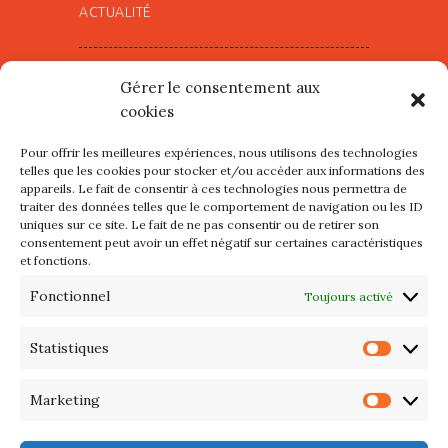
ACTUALITÉ
Village d’Artistes à Port Maria –
Gérer le consentement aux
mercredi 12 et jeudi 13 août
cookies
2026
Pour offrir les meilleures expériences, nous utilisons des technologies
Les petits formats du Port
telles que les cookies pour stocker et/ou accéder aux informations des
appareils. Le fait de consentir à ces technologies nous permettra de
d’Orange : Mercredi 22 juillet de
traiter des données telles que le comportement de navigation ou les ID
10h à 20h
uniques sur ce site. Le fait de ne pas consentir ou de retirer son
consentement peut avoir un effet négatif sur certaines caractéristiques
et fonctions.
L’APIQ fête ses 10 ans
Fonctionnel
Toujours activé
Exposition du 20 Avril au 3 Mai
2026 – Maison du Phare de
Statistiques
Statis
PORT-HALIGUEN – QUIBERON
Marketing
Marke
Portes ouvertes des ateliers
d’artistes – 13 et 14 Septembre