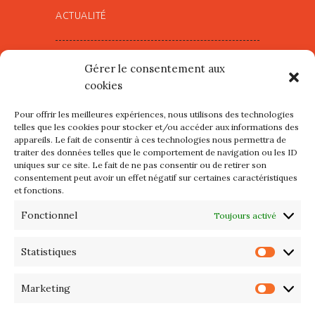
ACTUALITÉ
Village d’Artistes à Port Maria –
Gérer le consentement aux
mercredi 12 et jeudi 13 août
cookies
2026
Pour offrir les meilleures expériences, nous utilisons des technologies
Les petits formats du Port
telles que les cookies pour stocker et/ou accéder aux informations des
appareils. Le fait de consentir à ces technologies nous permettra de
d’Orange : Mercredi 22 juillet de
traiter des données telles que le comportement de navigation ou les ID
10h à 20h
uniques sur ce site. Le fait de ne pas consentir ou de retirer son
consentement peut avoir un effet négatif sur certaines caractéristiques
et fonctions.
L’APIQ fête ses 10 ans
Fonctionnel
Toujours activé
Exposition du 20 Avril au 3 Mai
2026 – Maison du Phare de
Statistiques
Statis
PORT-HALIGUEN – QUIBERON
Marketing
Marke
Portes ouvertes des ateliers