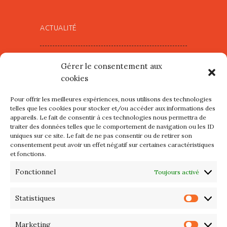
ACTUALITÉ
Village d’Artistes à Port Maria –
Gérer le consentement aux
mercredi 12 et jeudi 13 août
cookies
2026
Pour offrir les meilleures expériences, nous utilisons des technologies
Les petits formats du Port
telles que les cookies pour stocker et/ou accéder aux informations des
appareils. Le fait de consentir à ces technologies nous permettra de
d’Orange : Mercredi 22 juillet de
traiter des données telles que le comportement de navigation ou les ID
10h à 20h
uniques sur ce site. Le fait de ne pas consentir ou de retirer son
consentement peut avoir un effet négatif sur certaines caractéristiques
et fonctions.
L’APIQ fête ses 10 ans
Fonctionnel
Toujours activé
Exposition du 20 Avril au 3 Mai
2026 – Maison du Phare de
Statistiques
Statis
PORT-HALIGUEN – QUIBERON
Marketing