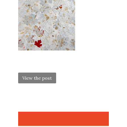
POST
NAVIGATION
View the post