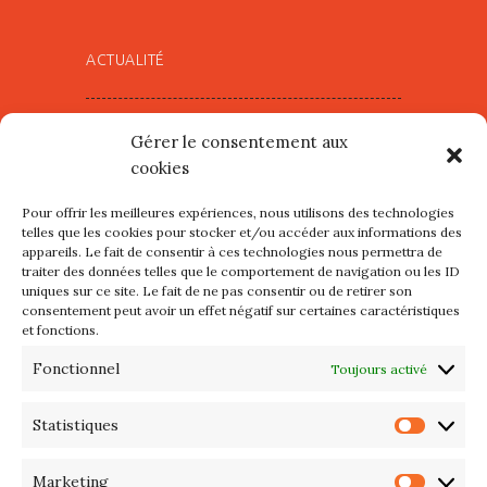
ACTUALITÉ
Village d’Artistes à Port Maria –
Gérer le consentement aux
mercredi 12 et jeudi 13 août
cookies
2026
Pour offrir les meilleures expériences, nous utilisons des technologies
Les petits formats du Port
telles que les cookies pour stocker et/ou accéder aux informations des
appareils. Le fait de consentir à ces technologies nous permettra de
d’Orange : Mercredi 22 juillet de
traiter des données telles que le comportement de navigation ou les ID
10h à 20h
uniques sur ce site. Le fait de ne pas consentir ou de retirer son
consentement peut avoir un effet négatif sur certaines caractéristiques
et fonctions.
L’APIQ fête ses 10 ans
Fonctionnel
Toujours activé
Exposition du 20 Avril au 3 Mai
2026 – Maison du Phare de
Statistiques
Statis
PORT-HALIGUEN – QUIBERON
Marketing