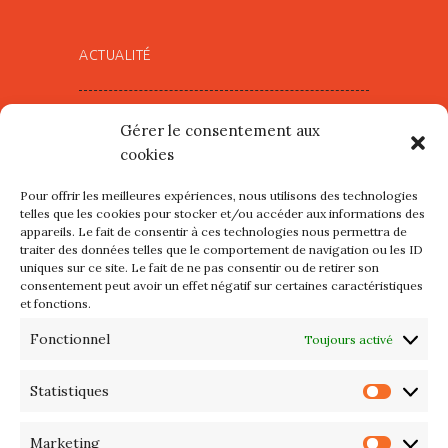
ACTUALITÉ
Village d’Artistes à Port Maria –
Gérer le consentement aux
mercredi 12 et jeudi 13 août
cookies
2026
Pour offrir les meilleures expériences, nous utilisons des technologies
Les petits formats du Port
telles que les cookies pour stocker et/ou accéder aux informations des
appareils. Le fait de consentir à ces technologies nous permettra de
d’Orange : Mercredi 22 juillet de
traiter des données telles que le comportement de navigation ou les ID
10h à 20h
uniques sur ce site. Le fait de ne pas consentir ou de retirer son
consentement peut avoir un effet négatif sur certaines caractéristiques
et fonctions.
L’APIQ fête ses 10 ans
Fonctionnel
Toujours activé
Exposition du 20 Avril au 3 Mai
2026 – Maison du Phare de
Statistiques
Statis
PORT-HALIGUEN – QUIBERON
Marketing