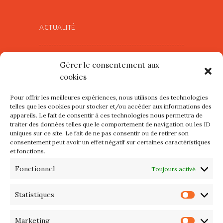
ACTUALITÉ
Village d’Artistes à Port Maria –
Gérer le consentement aux
mercredi 12 et jeudi 13 août
cookies
2026
Pour offrir les meilleures expériences, nous utilisons des technologies
Les petits formats du Port
telles que les cookies pour stocker et/ou accéder aux informations des
appareils. Le fait de consentir à ces technologies nous permettra de
d’Orange : Mercredi 22 juillet de
traiter des données telles que le comportement de navigation ou les ID
10h à 20h
uniques sur ce site. Le fait de ne pas consentir ou de retirer son
consentement peut avoir un effet négatif sur certaines caractéristiques
et fonctions.
L’APIQ fête ses 10 ans
Fonctionnel
Toujours activé
Exposition du 20 Avril au 3 Mai
2026 – Maison du Phare de
Statistiques
Statis
PORT-HALIGUEN – QUIBERON
Marketing