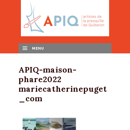
MENU
SKIP TO CONTENT
APIQ-maison-
phare2022
mariecatherinepuget
_com