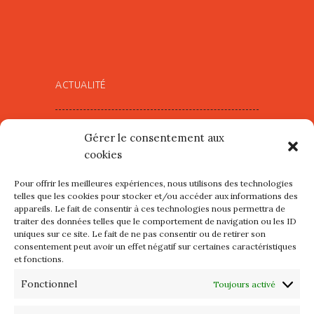
ACTUALITÉ
Village d’Artistes à Port Maria –
Gérer le consentement aux
mercredi 12 et jeudi 13 août
cookies
2026
Pour offrir les meilleures expériences, nous utilisons des technologies
Les petits formats du Port
telles que les cookies pour stocker et/ou accéder aux informations des
appareils. Le fait de consentir à ces technologies nous permettra de
d’Orange : Mercredi 22 juillet de
traiter des données telles que le comportement de navigation ou les ID
10h à 20h
uniques sur ce site. Le fait de ne pas consentir ou de retirer son
consentement peut avoir un effet négatif sur certaines caractéristiques
et fonctions.
L’APIQ fête ses 10 ans
Fonctionnel
Toujours activé
Exposition du 20 Avril au 3 Mai