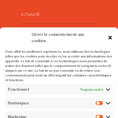
ACTUALITÉ
Village d’Artistes à Port Maria –
Gérer le consentement aux
mercredi 12 et jeudi 13 août
cookies
2026
Pour offrir les meilleures expériences, nous utilisons des technologies
Les petits formats du Port
telles que les cookies pour stocker et/ou accéder aux informations des
appareils. Le fait de consentir à ces technologies nous permettra de
d’Orange : Mercredi 22 juillet de
traiter des données telles que le comportement de navigation ou les ID
10h à 20h
uniques sur ce site. Le fait de ne pas consentir ou de retirer son
consentement peut avoir un effet négatif sur certaines caractéristiques
et fonctions.
L’APIQ fête ses 10 ans
Fonctionnel
Toujours activé
Exposition du 20 Avril au 3 Mai
2026 – Maison du Phare de
Statistiques
Statis
PORT-HALIGUEN – QUIBERON
Marketing