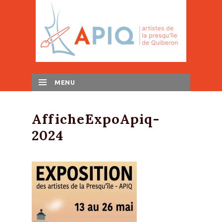
MENU
SKIP TO CONTENT
AfficheExpoApiq-
2024