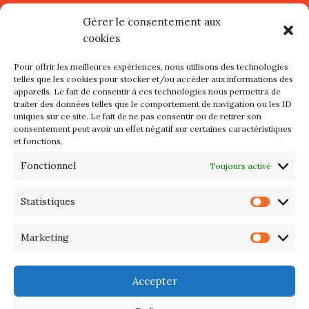
Village d’Artistes à Port Maria –
Gérer le consentement aux
mercredi 12 et jeudi 13 août
cookies
2026
Pour offrir les meilleures expériences, nous utilisons des technologies
Les petits formats du Port
telles que les cookies pour stocker et/ou accéder aux informations des
appareils. Le fait de consentir à ces technologies nous permettra de
d’Orange : Mercredi 22 juillet de
traiter des données telles que le comportement de navigation ou les ID
10h à 20h
uniques sur ce site. Le fait de ne pas consentir ou de retirer son
consentement peut avoir un effet négatif sur certaines caractéristiques
et fonctions.
L’APIQ fête ses 10 ans
Fonctionnel
Toujours activé
Exposition du 20 Avril au 3 Mai
2026 – Maison du Phare de
Statistiques
Statis
PORT-HALIGUEN – QUIBERON
Marketing
Marke
Portes ouvertes des ateliers
d’artistes – 13 et 14 Septembre
Accepter
2025