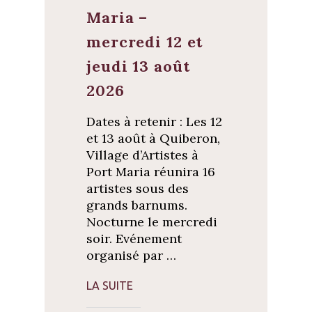
n
e
o
Maria –
n
u
o
v
u
mercredi 12 et
e
v
l
e
l
l
jeudi 13 août
e
l
f
e
e
f
2026
n
e
ê
n
t
ê
Dates à retenir : Les 12
r
t
e
r
et 13 août à Quiberon,
)
e
)
Village d’Artistes à
Port Maria réunira 16
artistes sous des
grands barnums.
Nocturne le mercredi
soir. Evénement
organisé par …
LA SUITE