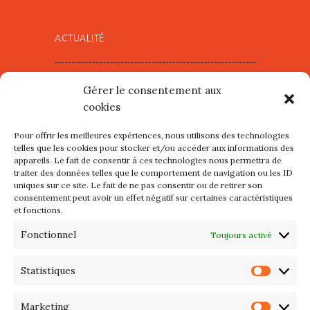
ACTUALITÉ
Village d’Artistes à Port Maria –
Gérer le consentement aux
mercredi 12 et jeudi 13 août
cookies
2026
Pour offrir les meilleures expériences, nous utilisons des technologies
Les petits formats du Port
telles que les cookies pour stocker et/ou accéder aux informations des
appareils. Le fait de consentir à ces technologies nous permettra de
d’Orange : Mercredi 22 juillet de
traiter des données telles que le comportement de navigation ou les ID
10h à 20h
uniques sur ce site. Le fait de ne pas consentir ou de retirer son
consentement peut avoir un effet négatif sur certaines caractéristiques
et fonctions.
L’APIQ fête ses 10 ans
Fonctionnel
Toujours activé
Exposition du 20 Avril au 3 Mai
2026 – Maison du Phare de
Statistiques
Statis
PORT-HALIGUEN – QUIBERON
Marketing