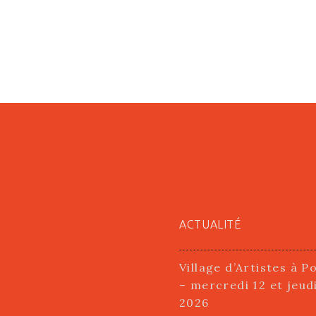
ACTUALITÉ
Village d’Artistes à P
– mercredi 12 et jeud
2026