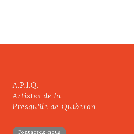
A.P.I.Q.
Artistes de la
Presqu'ile de Quiberon
Contactez-nous