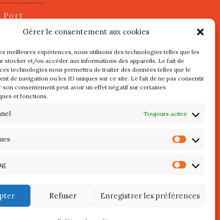
u Port
2 juillet
Gérer le consentement aux cookies
les meilleures expériences, nous utilisons des technologies telles que les
r stocker et/ou accéder aux informations des appareils. Le fait de
s
 ces technologies nous permettra de traiter des données telles que le
t de navigation ou les ID uniques sur ce site. Le fait de ne pas consentir
r son consentement peut avoir un effet négatif sur certaines
l au 3 Mai
ques et fonctions.
re de
QUIBERON
nnel
Toujours activé
teliers
ques
Statist
 Septembre
ng
Market
pter
Refuser
Enregistrer les préférences