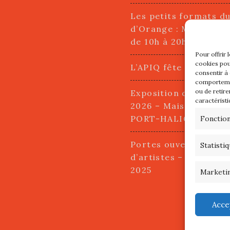
Les petits formats d
d’Orange : Mercredi 2
de 10h à 20h
Pour offrir 
cookies pou
L’APIQ fête ses 10 an
consentir à
comportemen
ou de retire
Exposition du 20 Avri
caractéristi
2026 – Maison du Pha
PORT-HALIGUEN – 
Fonctio
Portes ouvertes des a
Statisti
d’artistes – 13 et 14
2025
Marketi
Acce