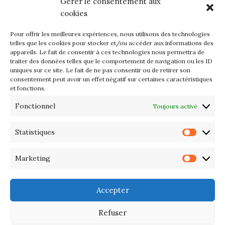
Gérer le consentement aux
mercredi 12 et jeudi 13 août
cookies
2026
Pour offrir les meilleures expériences, nous utilisons des technologies
Les petits formats du Port
telles que les cookies pour stocker et/ou accéder aux informations des
appareils. Le fait de consentir à ces technologies nous permettra de
d’Orange : Mercredi 22 juillet de
traiter des données telles que le comportement de navigation ou les ID
10h à 20h
uniques sur ce site. Le fait de ne pas consentir ou de retirer son
consentement peut avoir un effet négatif sur certaines caractéristiques
et fonctions.
L’APIQ fête ses 10 ans
Fonctionnel
Toujours activé
Exposition du 20 Avril au 3 Mai
2026 – Maison du Phare de
Statistiques
Statis
PORT-HALIGUEN – QUIBERON
Marketing
Marke
Portes ouvertes des ateliers
d’artistes – 13 et 14 Septembre
Accepter
2025
Refuser