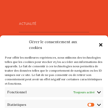
ACTUALITÉ
Village d’Artistes à Port Maria –
Gérer le consentement aux
mercredi 12 et jeudi 13 août
cookies
2026
Pour offrir les meilleures expériences, nous utilisons des technologies
Les petits formats du Port
telles que les cookies pour stocker et/ou accéder aux informations des
appareils. Le fait de consentir à ces technologies nous permettra de
d’Orange : Mercredi 22 juillet de
traiter des données telles que le comportement de navigation ou les ID
10h à 20h
uniques sur ce site. Le fait de ne pas consentir ou de retirer son
consentement peut avoir un effet négatif sur certaines caractéristiques
et fonctions.
L’APIQ fête ses 10 ans
Fonctionnel
Toujours activé
Exposition du 20 Avril au 3 Mai
2026 – Maison du Phare de
Statistiques
Statis