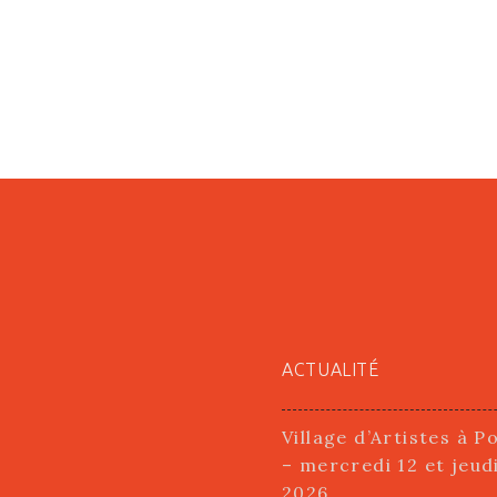
ACTUALITÉ
Village d’Artistes à P
– mercredi 12 et jeud
2026