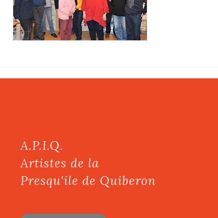
A.P.I.Q.
Artistes de la
Presqu'ile de Quiberon