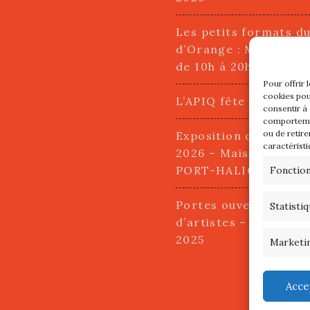
Les petits formats d
d’Orange : Mercredi 2
de 10h à 20h
Pour offrir 
cookies pou
L’APIQ fête ses 10 an
consentir à
comportemen
ou de retire
Exposition du 20 Avri
caractéristi
2026 – Maison du Pha
PORT-HALIGUEN – 
Fonctio
Portes ouvertes des a
Statisti
d’artistes – 13 et 14
2025
Marketi
Acce