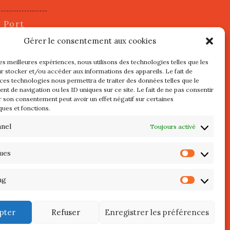
u Port
2 juillet
Gérer le consentement aux cookies
les meilleures expériences, nous utilisons des technologies telles que les
r stocker et/ou accéder aux informations des appareils. Le fait de
s
 ces technologies nous permettra de traiter des données telles que le
t de navigation ou les ID uniques sur ce site. Le fait de ne pas consentir
r son consentement peut avoir un effet négatif sur certaines
l au 3 Mai
ques et fonctions.
re de
QUIBERON
nnel
Toujours activé
teliers
ques
Statist
 Septembre
ng
Market
pter
Refuser
Enregistrer les préférences