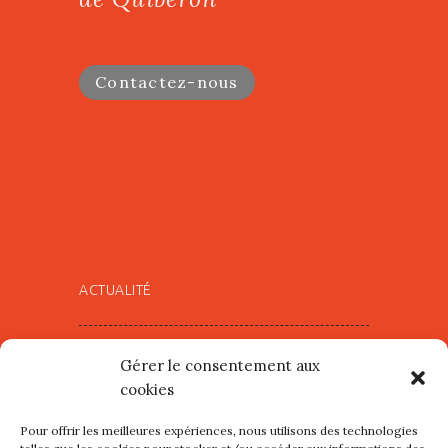
Contactez-nous
ACTUALITÉ
Village d’Artistes à Port Maria –
Gérer le consentement aux
mercredi 12 et jeudi 13 août
cookies
2026
Pour offrir les meilleures expériences, nous utilisons des technologies