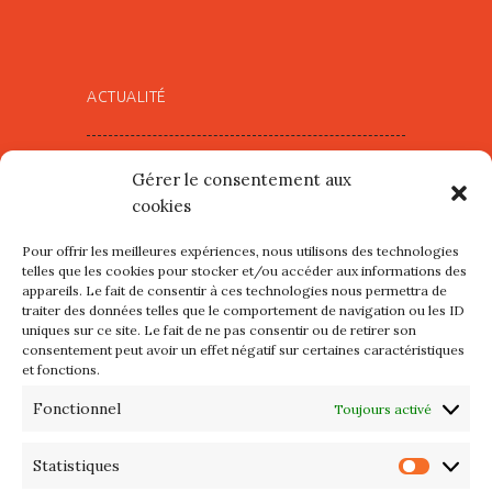
ACTUALITÉ
Village d’Artistes à Port Maria –
Gérer le consentement aux
mercredi 12 et jeudi 13 août
cookies
2026
Pour offrir les meilleures expériences, nous utilisons des technologies
Les petits formats du Port
telles que les cookies pour stocker et/ou accéder aux informations des
appareils. Le fait de consentir à ces technologies nous permettra de
d’Orange : Mercredi 22 juillet de
traiter des données telles que le comportement de navigation ou les ID
10h à 20h
uniques sur ce site. Le fait de ne pas consentir ou de retirer son
consentement peut avoir un effet négatif sur certaines caractéristiques
et fonctions.
L’APIQ fête ses 10 ans
Fonctionnel
Toujours activé
Exposition du 20 Avril au 3 Mai
2026 – Maison du Phare de
Statistiques
Statis