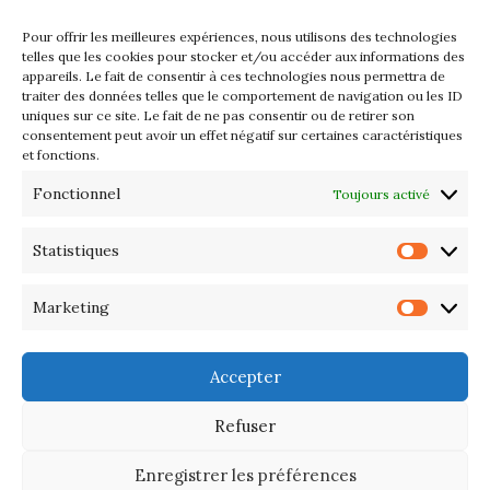
2026
Pour offrir les meilleures expériences, nous utilisons des technologies
Les petits formats du Port
telles que les cookies pour stocker et/ou accéder aux informations des
appareils. Le fait de consentir à ces technologies nous permettra de
d’Orange : Mercredi 22 juillet de
traiter des données telles que le comportement de navigation ou les ID
10h à 20h
uniques sur ce site. Le fait de ne pas consentir ou de retirer son
consentement peut avoir un effet négatif sur certaines caractéristiques
et fonctions.
L’APIQ fête ses 10 ans
Fonctionnel
Toujours activé
Exposition du 20 Avril au 3 Mai
2026 – Maison du Phare de
Statistiques
Statis
PORT-HALIGUEN – QUIBERON
Marketing
Marke
Portes ouvertes des ateliers
d’artistes – 13 et 14 Septembre
Accepter
2025
Refuser
Enregistrer les préférences