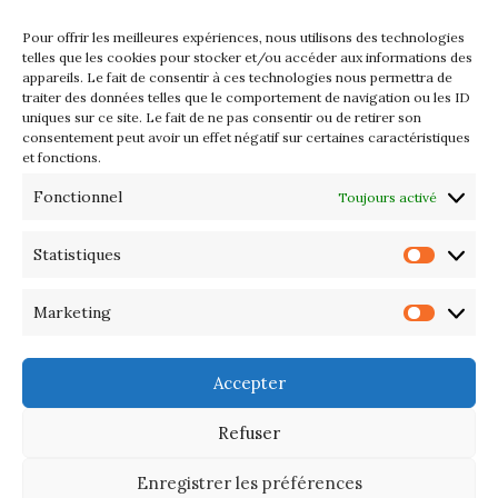
2026
Pour offrir les meilleures expériences, nous utilisons des technologies
Les petits formats du Port
telles que les cookies pour stocker et/ou accéder aux informations des
appareils. Le fait de consentir à ces technologies nous permettra de
d’Orange : Mercredi 22 juillet de
traiter des données telles que le comportement de navigation ou les ID
10h à 20h
uniques sur ce site. Le fait de ne pas consentir ou de retirer son
consentement peut avoir un effet négatif sur certaines caractéristiques
et fonctions.
L’APIQ fête ses 10 ans
Fonctionnel
Toujours activé
Exposition du 20 Avril au 3 Mai
2026 – Maison du Phare de
Statistiques
Statis
PORT-HALIGUEN – QUIBERON
Marketing
Marke
Portes ouvertes des ateliers
d’artistes – 13 et 14 Septembre
Accepter
2025
Refuser
Enregistrer les préférences