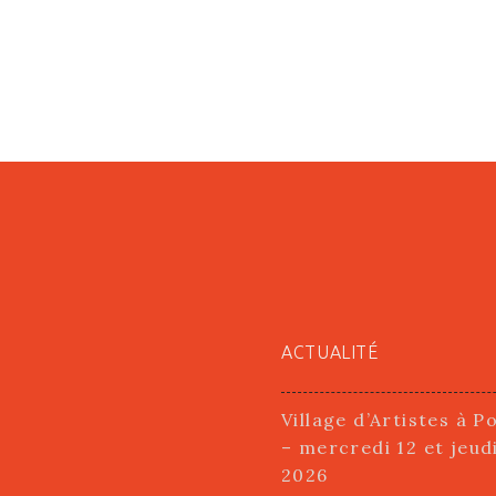
ACTUALITÉ
Village d’Artistes à P
– mercredi 12 et jeud
2026