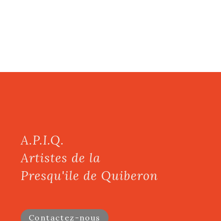
A.P.I.Q.
Artistes de la
Presqu'ile de Quiberon
Contactez-nous