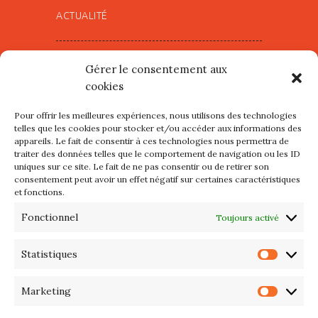
ACTUALITÉ
Village d’Artistes à Port Maria –
Gérer le consentement aux
mercredi 12 et jeudi 13 août
cookies
2026
Pour offrir les meilleures expériences, nous utilisons des technologies
Les petits formats du Port
telles que les cookies pour stocker et/ou accéder aux informations des
appareils. Le fait de consentir à ces technologies nous permettra de
d’Orange : Mercredi 22 juillet de
traiter des données telles que le comportement de navigation ou les ID
10h à 20h
uniques sur ce site. Le fait de ne pas consentir ou de retirer son
consentement peut avoir un effet négatif sur certaines caractéristiques
et fonctions.
L’APIQ fête ses 10 ans
Fonctionnel
Toujours activé
Exposition du 20 Avril au 3 Mai
2026 – Maison du Phare de
Statistiques
Statis
PORT-HALIGUEN – QUIBERON
Marketing
Marke
Portes ouvertes des ateliers