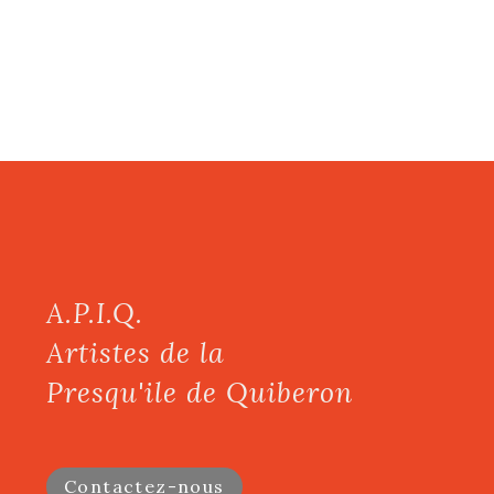
A.P.I.Q.
Artistes de la
Presqu'ile de Quiberon
Contactez-nous