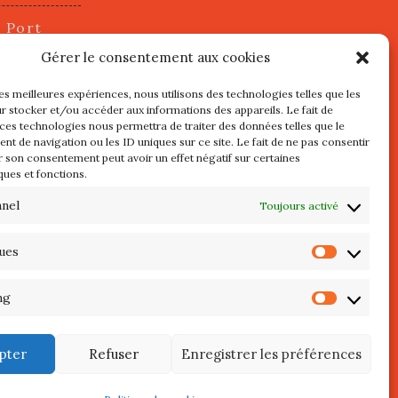
u Port
2 juillet
Gérer le consentement aux cookies
les meilleures expériences, nous utilisons des technologies telles que les
r stocker et/ou accéder aux informations des appareils. Le fait de
s
 ces technologies nous permettra de traiter des données telles que le
t de navigation ou les ID uniques sur ce site. Le fait de ne pas consentir
r son consentement peut avoir un effet négatif sur certaines
l au 3 Mai
ques et fonctions.
re de
QUIBERON
nnel
Toujours activé
teliers
ques
Statist
 Septembre
ng
Market
pter
Refuser
Enregistrer les préférences