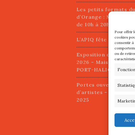
Les petits formats d
d’Orange : Mercredi 2
de 10h à 20h
Pour offrir 
cookies pou
L’APIQ fête ses 10 an
consentir à
comportemen
ou de retire
Exposition du 20 Avri
caractéristi
2026 – Maison du Pha
PORT-HALIGUEN – 
Fonctio
Portes ouvertes des a
Statisti
d’artistes – 13 et 14
2025
Marketi
Acce