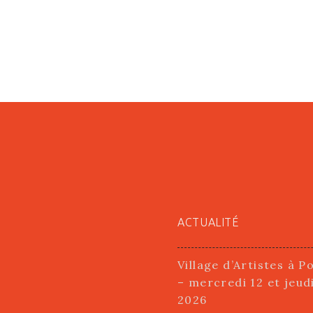
ACTUALITÉ
Village d’Artistes à P
– mercredi 12 et jeud
2026