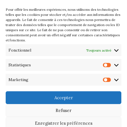
2026
Pour offrir les meilleures expériences, nous utilisons des technologies
Les petits formats du Port
telles que les cookies pour stocker et/ou accéder aux informations des
appareils. Le fait de consentir à ces technologies nous permettra de
d’Orange : Mercredi 22 juillet de
traiter des données telles que le comportement de navigation ou les ID
10h à 20h
uniques sur ce site. Le fait de ne pas consentir ou de retirer son
consentement peut avoir un effet négatif sur certaines caractéristiques
et fonctions.
L’APIQ fête ses 10 ans
Fonctionnel
Toujours activé
Exposition du 20 Avril au 3 Mai
2026 – Maison du Phare de
Statistiques
Statis
PORT-HALIGUEN – QUIBERON
Marketing
Marke
Portes ouvertes des ateliers
d’artistes – 13 et 14 Septembre
Accepter
2025
Refuser
Enregistrer les préférences