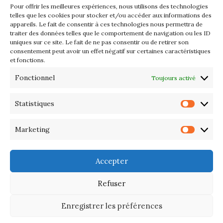
Pour offrir les meilleures expériences, nous utilisons des technologies
Les petits formats du Port
telles que les cookies pour stocker et/ou accéder aux informations des
appareils. Le fait de consentir à ces technologies nous permettra de
d’Orange : Mercredi 22 juillet de
traiter des données telles que le comportement de navigation ou les ID
10h à 20h
uniques sur ce site. Le fait de ne pas consentir ou de retirer son
consentement peut avoir un effet négatif sur certaines caractéristiques
et fonctions.
L’APIQ fête ses 10 ans
Fonctionnel
Toujours activé
Exposition du 20 Avril au 3 Mai
2026 – Maison du Phare de
Statistiques
Statis
PORT-HALIGUEN – QUIBERON
Marketing
Marke
Portes ouvertes des ateliers
d’artistes – 13 et 14 Septembre
Accepter
2025
Refuser
Enregistrer les préférences