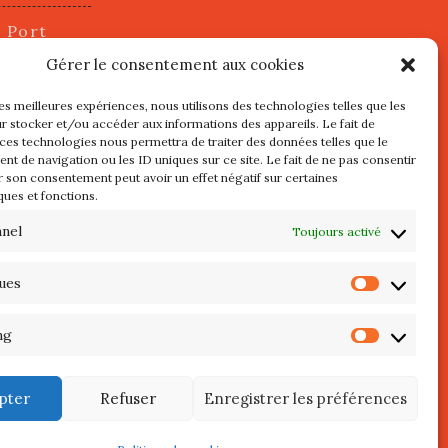
u Port
2 juillet
Gérer le consentement aux cookies
les meilleures expériences, nous utilisons des technologies telles que les
r stocker et/ou accéder aux informations des appareils. Le fait de
s
 ces technologies nous permettra de traiter des données telles que le
t de navigation ou les ID uniques sur ce site. Le fait de ne pas consentir
r son consentement peut avoir un effet négatif sur certaines
l au 3 Mai
ques et fonctions.
re de
QUIBERON
nnel
Toujours activé
teliers
ques
Statist
 Septembre
ng
Market
pter
Refuser
Enregistrer les préférences