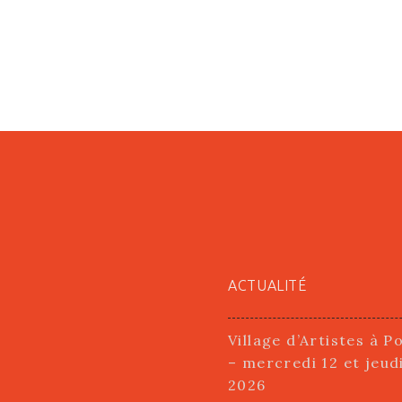
ACTUALITÉ
Village d’Artistes à P
– mercredi 12 et jeud
2026