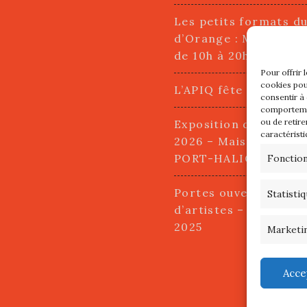
Les petits formats d
d’Orange : Mercredi 2
de 10h à 20h
Pour offrir 
cookies pou
L’APIQ fête ses 10 an
consentir à
comportemen
ou de retire
Exposition du 20 Avri
caractéristi
2026 – Maison du Pha
PORT-HALIGUEN – 
Fonctio
Portes ouvertes des a
Statisti
d’artistes – 13 et 14
2025
Marketi
Acce