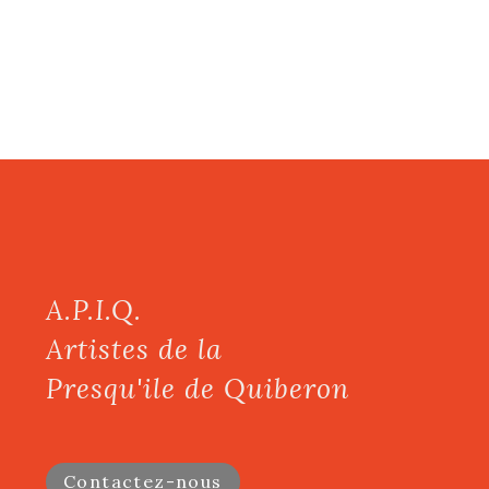
A.P.I.Q.
Artistes de la
Presqu'ile de Quiberon
Contactez-nous